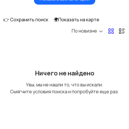
Мониторы
Клавиатуры и мыши
👉 Сохранить поиск
🌍Показать на карте
По новизне
Оргтехника и
Сетевое
расходники
оборудование
Мультимедиа
Накопители данных и
Ничего не найдено
картридеры
Увы, мы не нашли то, что вы искали.
Смягчите условия поиска и попробуйте еще раз.
Программное
Рули, джойстики,
обеспечение
геймпады