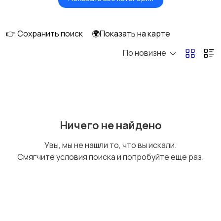
Мониторы
Клавиатуры и мыши
👉 Сохранить поиск
🌍Показать на карте
По новизне
Оргтехника и
Сетевое
расходники
оборудование
Мультимедиа
Накопители данных и
Ничего не найдено
картридеры
Увы, мы не нашли то, что вы искали.
Смягчите условия поиска и попробуйте еще раз.
Программное
Рули, джойстики,
обеспечение
геймпады