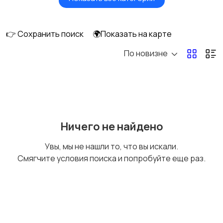
Мониторы
Клавиатуры и мыши
👉 Сохранить поиск
🌍Показать на карте
По новизне
Оргтехника и
Сетевое
расходники
оборудование
Мультимедиа
Накопители данных и
Ничего не найдено
картридеры
Увы, мы не нашли то, что вы искали.
Смягчите условия поиска и попробуйте еще раз.
Программное
Рули, джойстики,
обеспечение
геймпады