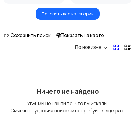
Показать все категории
Мониторы
Клавиатуры и мыши
👉 Сохранить поиск
🌍Показать на карте
По новизне
Оргтехника и
Сетевое
расходники
оборудование
Мультимедиа
Накопители данных и
Ничего не найдено
картридеры
Увы, мы не нашли то, что вы искали.
Смягчите условия поиска и попробуйте еще раз.
Программное
Рули, джойстики,
обеспечение
геймпады