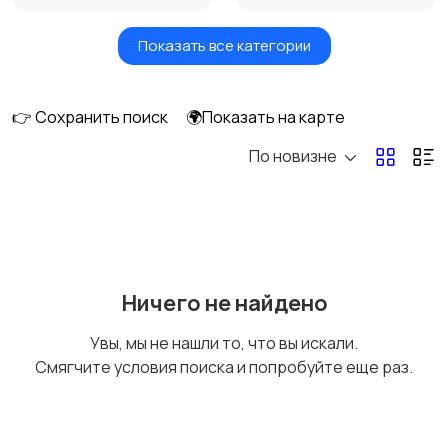
Показать все категории
Мониторы
Клавиатуры и мыши
👉 Сохранить поиск
🌍Показать на карте
По новизне
Оргтехника и
Сетевое
расходники
оборудование
Мультимедиа
Накопители данных и
Ничего не найдено
картридеры
Увы, мы не нашли то, что вы искали.
Смягчите условия поиска и попробуйте еще раз.
Программное
Рули, джойстики,
обеспечение
геймпады