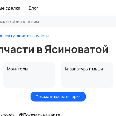
ые сделки
Блог
мплектующие и запчасти
пчасти в Ясиноватой
Мониторы
Клавиатуры и мыши
Показать все категории
Программное
Рули, джойстики,
обеспечение
геймпады
ь поиск
🌍Показать на карте