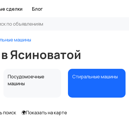
ые сделки
Блог
льные машины
в Ясиноватой
Посудомоечные
Стиральные машины
машины
ь поиск
🌍Показать на карте