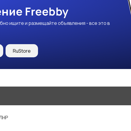
ние Freebby
бно ищите и размещайте объявления - все это в
RuStore
 ЛНР