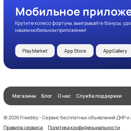
Мобильное приложе
Крутите колесо фортуны, выигрывайте бонусы, удо
нашем мобильном приложении!
Play Market
App Store
AppGallery
Магазины
Блог
О нас
Служба поддержки
© 2026 Freebby - Сервис бесплатных объявлений ДНР и
Правила сервиса
Политика конфиденциальности