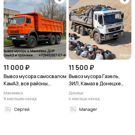
11 000 ₽
11 500 ₽
Вывоз мусора самосвалом
Вывоз мусора Газель,
КамАЗ, все районы
ЗИЛ, Камаз в Донецке
Макеевки
Макеевке ДНР
Макеевка
Донецк
9 месяцев назад
4 месяца назад
Сергей
Manager