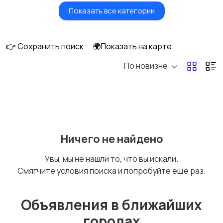
Показать все категории
Красота и здоровье
Транспорт,
перевозки
👉 Сохранить поиск
🌍Показать на карте
По новизне
Ремонт и
IT, интернет, телеком
строительство
Деловые услуги
Уборка и клининг
Ничего не найдено
Увы, мы не нашли то, что вы искали.
Смягчите условия поиска и попробуйте еще раз.
Автоуслуги
Ремонт техники
Объявления в ближайших
городах