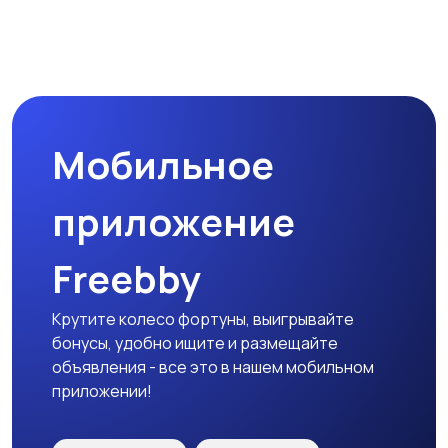
Магазины
Маркетинг и реклама
Мобильное
Медицина
Начало карьеры
приложение
Freebby
Образование и наука
Офисный персонал
Крутите колесо фортуны, выигрывайте
бонусы, удобно ищите и размещайте
объявления - все это в нашем мобильном
приложении!
Перевозки, склад,
Продажи
закупки