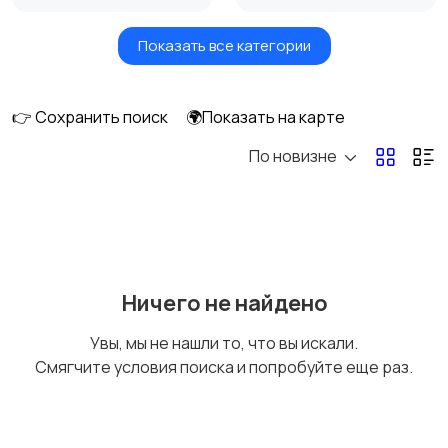
Показать все категории
Бытовые услуги и
Высший менеджмент
клининг
👉 Сохранить поиск
🌍Показать на карте
По новизне
Госслужба
Добыча сырья,
энергетика
Домашний персонал
Издательства и СМИ
Ничего не найдено
Увы, мы не нашли то, что вы искали.
Смягчите условия поиска и попробуйте еще раз.
Информационные
Искусство и
технологии
развлечения