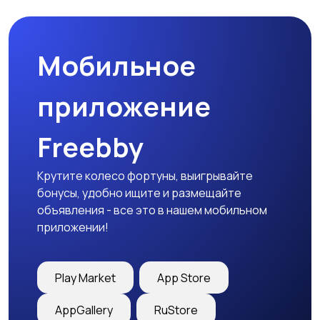
природе
дартс
Мобильное
Тренажеры и фитнес
Спортивное питание
приложение
Freebby
Другое
Крутите колесо фортуны, выигрывайте
бонусы, удобно ищите и размещайте
объявления - все это в нашем мобильном
приложении!
Play Market
App Store
AppGallery
RuStore