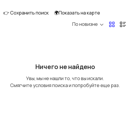
скейтбординг
гироскутеры
👉 Сохранить поиск
🌍Показать на карте
По новизне
Бильярд и боулинг
Водные виды спорта
Единоборства
Зимние виды спорта
Ничего не найдено
Увы, мы не нашли то, что вы искали.
Смягчите условия поиска и попробуйте еще раз.
Игры с мячом
Охота и рыбалка
Туризм и отдых на
Теннис, бадминтон,