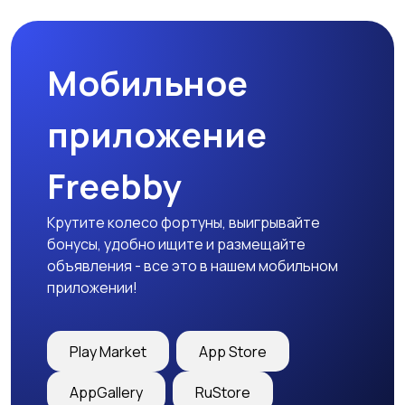
товары
Мобильное
Детская одежда
Детская обувь
приложение
Freebby
Детский транспорт
Крутите колесо фортуны, выигрывайте
бонусы, удобно ищите и размещайте
объявления - все это в нашем мобильном
приложении!
Play Market
App Store
AppGallery
RuStore