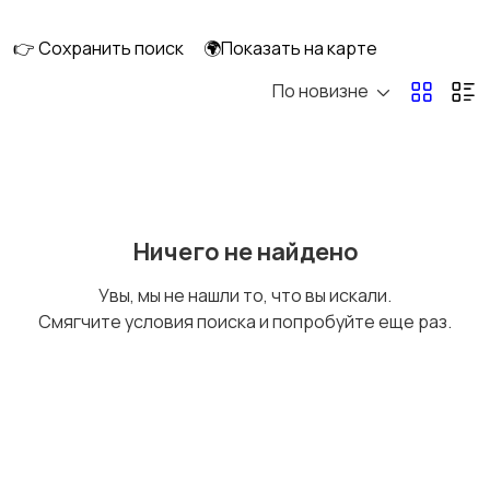
👉 Сохранить поиск
🌍Показать на карте
По новизне
Кормление и питание
Купание
Детская мебель
Подгузники и горшки
Ничего не найдено
Увы, мы не нашли то, что вы искали.
Смягчите условия поиска и попробуйте еще раз.
Радио- и видеоняни
Товары для мам
Товары для учебы
Прочие детские