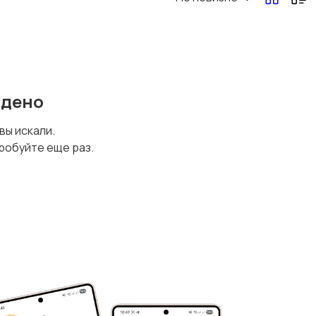
йдено
 вы искали.
робуйте еще раз.