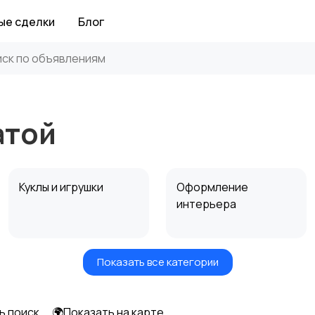
ые сделки
Блог
атой
Куклы и игрушки
Оформление
интерьера
Показать все категории
Другое
ь поиск
🌍Показать на карте