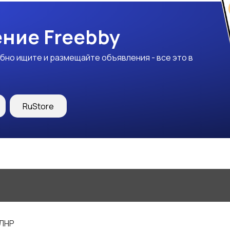
ние Freebby
бно ищите и размещайте объявления - все это в
RuStore
 ЛНР