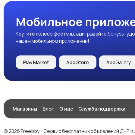
Мобильное приложе
Крутите колесо фортуны, выигрывайте бонусы, удо
нашем мобильном приложении!
Play Market
App Store
AppGallery
Магазины
Блог
О нас
Служба поддержки
© 2026 Freebby - Сервис бесплатных объявлений ДНР и