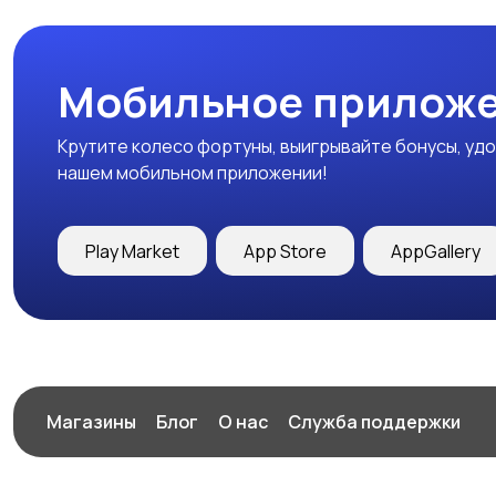
Мобильное приложе
Крутите колесо фортуны, выигрывайте бонусы, удо
нашем мобильном приложении!
Play Market
App Store
AppGallery
Магазины
Блог
О нас
Служба поддержки