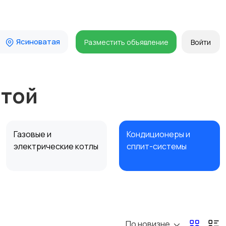
Ясиноватая
Разместить объявление
Войти
атой
Газовые и
Кондиционеры и
электрические котлы
сплит-системы
По новизне