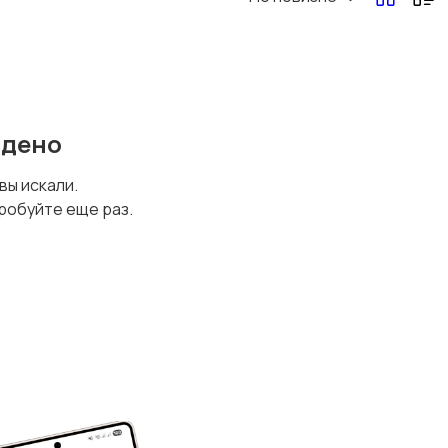
йдено
 вы искали.
робуйте еще раз.