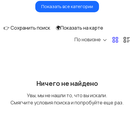
Показать все категории
Куклы и игрушки
Оформление
интерьера
👉 Сохранить поиск
🌍Показать на карте
По новизне
Аксессуары
Оформление
праздников
Канцелярия
Посуда
Ничего не найдено
Увы, мы не нашли то, что вы искали.
Смягчите условия поиска и попробуйте еще раз.
Другое