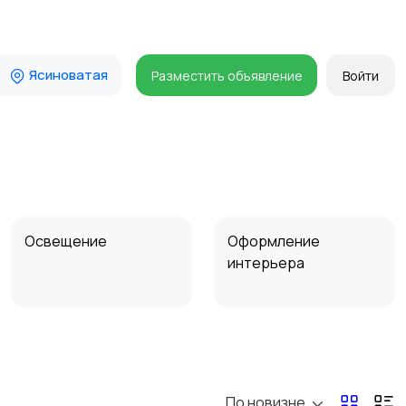
Ясиноватая
Разместить объявление
Войти
Освещение
Оформление
интерьера
Сад и огород
Садовая мебель
По новизне