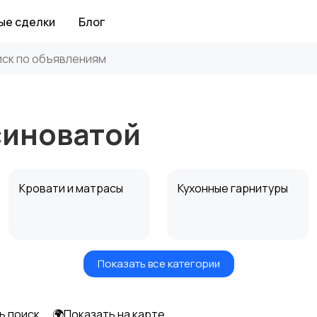
ые сделки
Блог
синоватой
Кровати и матрасы
Кухонные гарнитуры
Показать все категории
Посуда
Растения и семена
ь поиск
🌍Показать на карте