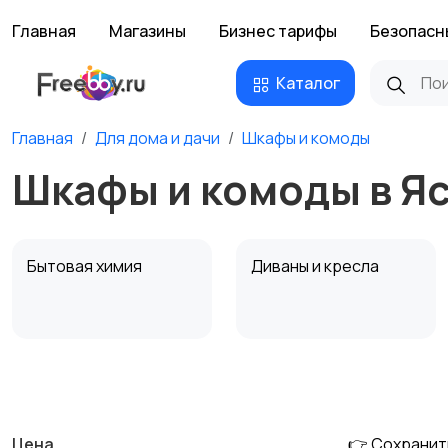
Главная
Магазины
Бизнес тарифы
Безопасн
Каталог
Главная
Для дома и дачи
Шкафы и комоды
Шкафы и комоды в Я
Бытовая химия
Диваны и кресла
Охрана и
Подставки и тумбы
сигнализации
Цена
👉 Сохранит