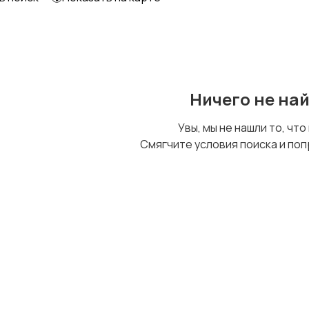
Шкафы и комоды
Другое
Ничего не на
Увы, мы не нашли то, что
Смягчите условия поиска и поп