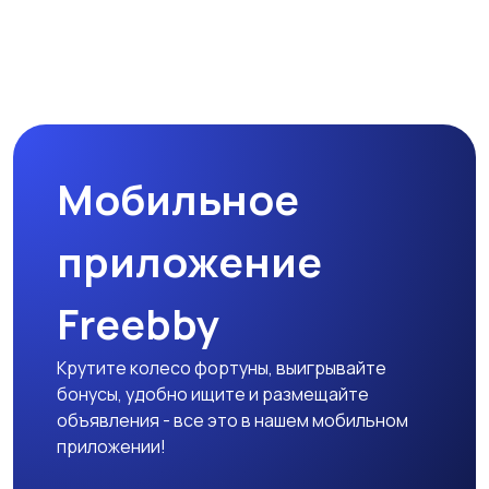
Управление
Финансы
персоналом
Юриспруденция
Удаленная работа
Мобильное
приложение
Freebby
Крутите колесо фортуны, выигрывайте
бонусы, удобно ищите и размещайте
объявления - все это в нашем мобильном
приложении!