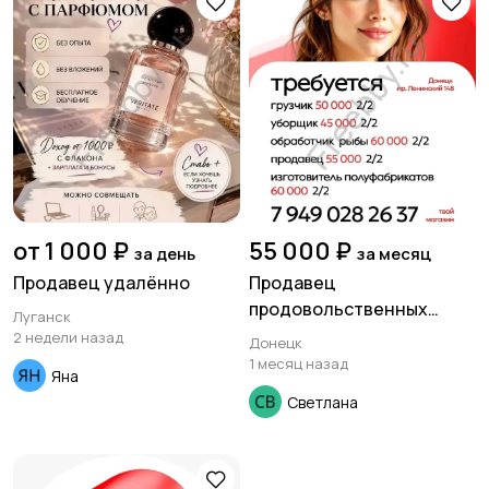
Медицина
Начало карьеры
Образование и наука
Офисный персонал
от 1 000 ₽
55 000 ₽
за день
за месяц
Продавец удалённо
Продавец
продовольственных
Луганск
товаров.
2 недели назад
Донецк
1 месяц назад
Перевозки, склад,
Продажи
Яна
закупки
Светлана