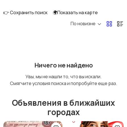
клининг
👉 Сохранить поиск
🌍Показать на карте
По новизне
Госслужба
Добыча сырья,
энергетика
Домашний персонал
Издательства и СМИ
Ничего не найдено
Увы, мы не нашли то, что вы искали.
Смягчите условия поиска и попробуйте еще раз.
Информационные
Искусство и
технологии
развлечения
Объявления в ближайших
городах
Магазины
Маркетинг и реклама