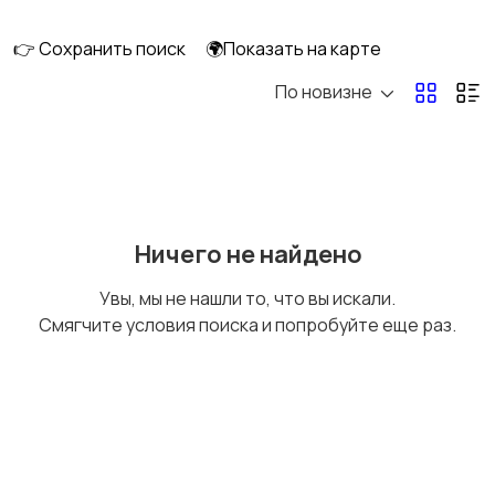
👉 Сохранить поиск
🌍Показать на карте
По новизне
Уход за волосами
Уход за кожей
Тату и татуаж
Солярии и загар
Ничего не найдено
Увы, мы не нашли то, что вы искали.
Смягчите условия поиска и попробуйте еще раз.
Средства для
Другое
гигиены