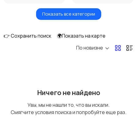
Показать все категории
Акустика, колонки,
Домашние
сабвуферы
кинотеатры
👉 Сохранить поиск
🌍Показать на карте
По новизне
DVD, Blu-ray и
Музыкальные центры
медиаплееры
и магнитолы
MP3-плееры и
Электронные книги
Ничего не найдено
портативное аудио
Увы, мы не нашли то, что вы искали.
Смягчите условия поиска и попробуйте еще раз.
Спутниковое и
Аудиоусилители и
цифровое ТВ
ресиверы