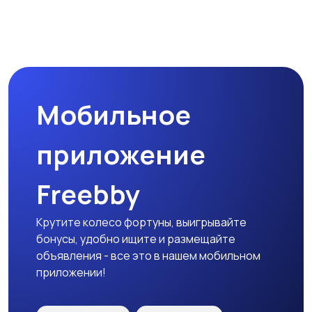
Наушники
Микрофоны
Мобильное
Аксессуары
приложение
Freebby
Крутите колесо фортуны, выигрывайте
бонусы, удобно ищите и размещайте
объявления - все это в нашем мобильном
приложении!