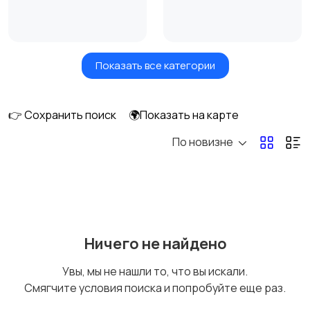
Показать все категории
Видеонаблюдение
Объективы
👉 Сохранить поиск
🌍Показать на карте
По новизне
Фотовспышки
Аксессуары
Штативы и
Студийное
Ничего не найдено
стабилизаторы
оборудование
Увы, мы не нашли то, что вы искали.
Смягчите условия поиска и попробуйте еще раз.