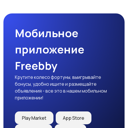
Наушники
Микрофоны
Мобильное
Аксессуары
приложение
Freebby
Крутите колесо фортуны, выигрывайте
бонусы, удобно ищите и размещайте
объявления - все это в нашем мобильном
приложении!
Play Market
App Store