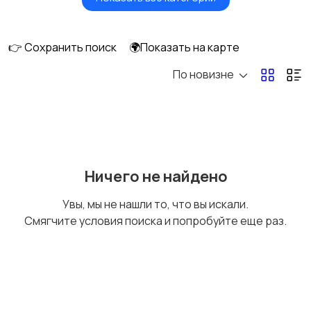
Акустика, колонки,
Домашние
сабвуферы
кинотеатры
👉 Сохранить поиск
🌍Показать на карте
По новизне
DVD, Blu-ray и
Музыкальные центры
медиаплееры
и магнитолы
MP3-плееры и
Электронные книги
Ничего не найдено
портативное аудио
Увы, мы не нашли то, что вы искали.
Смягчите условия поиска и попробуйте еще раз.
Спутниковое и
Аудиоусилители и
цифровое ТВ
ресиверы