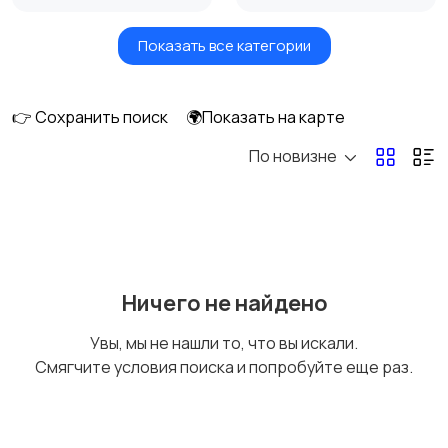
Показать все категории
Мониторы
Клавиатуры и мыши
👉 Сохранить поиск
🌍Показать на карте
По новизне
Оргтехника и
Сетевое
расходники
оборудование
Мультимедиа
Накопители данных и
Ничего не найдено
картридеры
Увы, мы не нашли то, что вы искали.
Смягчите условия поиска и попробуйте еще раз.
Программное
Рули, джойстики,
обеспечение
геймпады