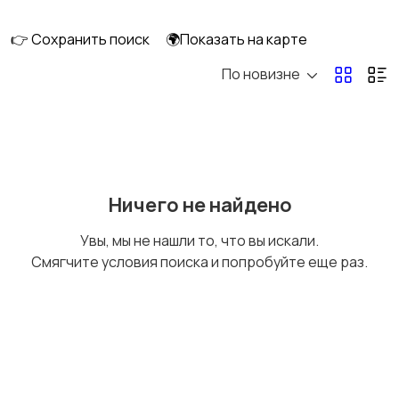
перевозки
👉 Сохранить поиск
🌍Показать на карте
По новизне
Ремонт и
IT, интернет, телеком
строительство
Деловые услуги
Уборка и клининг
Ничего не найдено
Увы, мы не нашли то, что вы искали.
Смягчите условия поиска и попробуйте еще раз.
Автоуслуги
Ремонт техники
Организация
Фото- и видеосъемка