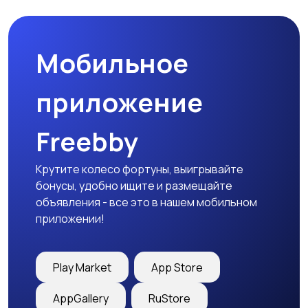
праздников
Мобильное
Изготовление на
Продукты питания и
заказ
доставка еды
приложение
Freebby
Уход за животными
Другое
Крутите колесо фортуны, выигрывайте
бонусы, удобно ищите и размещайте
объявления - все это в нашем мобильном
приложении!
Play Market
App Store
AppGallery
RuStore