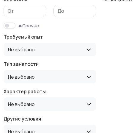
Медицина
Начало карьеры
🔥Срочно
Требуемый опыт
Производство
Рестораны и
Не выбрано
общепит
Тип занятости
Не выбрано
Туризм и гостиницы
Управление
недвижимостью
Характер работы
Не выбрано
Другие условия
Не выбрано