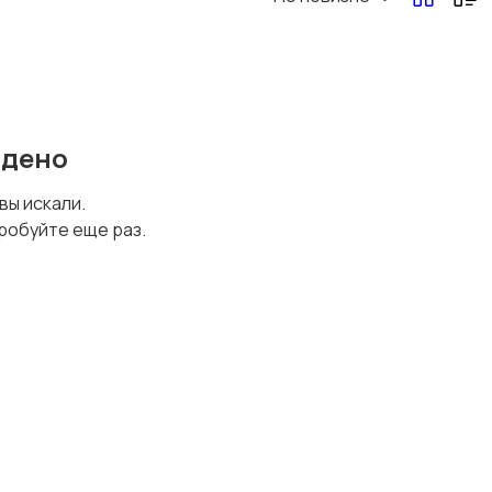
Перевозки, склад,
Продажи
закупки
йдено
Страхование
Строительство и
 вы искали.
ремонт
робуйте еще раз.
Юриспруденция
Удаленная работа