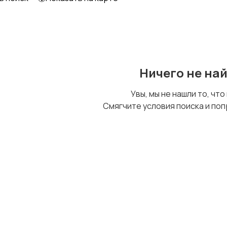
Образование и наука
Офисный персонал
Ничего не на
Сельское хозяйство
Спорт и красота
Увы, мы не нашли то, что
Смягчите условия поиска и поп
Управление
Финансы
персоналом