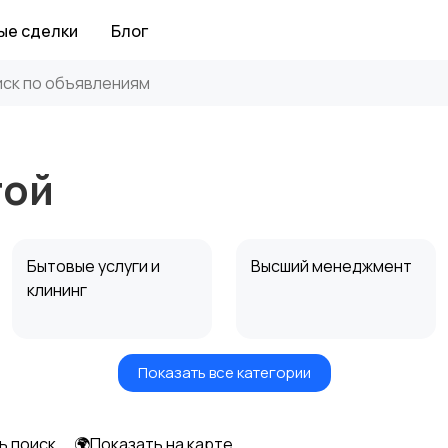
ые сделки
Блог
той
Бытовые услуги и
Высший менеджмент
клининг
Показать все категории
Информационные
Искусство и
технологии
развлечения
ь поиск
🌍Показать на карте