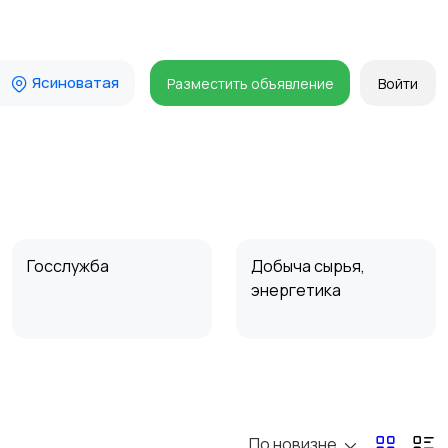
Ясиноватая
Разместить объявление
Войти
Госслужба
Добыча сырья,
энергетика
Магазины
Маркетинг и реклама
По новизне