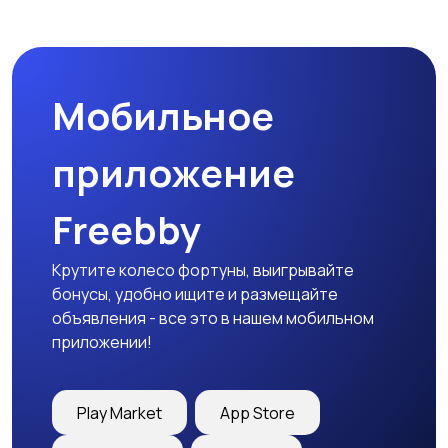
Спецодежда
Спортивная одежда
Мобильное
Футболки и поло
Штаны и шорты
приложение
Freebby
Другое
Крутите колесо фортуны, выигрывайте
бонусы, удобно ищите и размещайте
объявления - все это в нашем мобильном
приложении!
Play Market
App Store