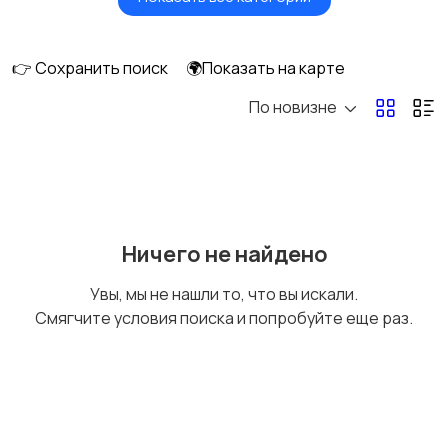
Головные уборы
Домашняя одежда
👉 Сохранить поиск
🌍Показать на карте
По новизне
Комбинезоны
Нижнее белье
Обувь
Пиджаки и костюмы
Ничего не найдено
Увы, мы не нашли то, что вы искали.
Смягчите условия поиска и попробуйте еще раз.
Рубашки
Свитеры и толстовки