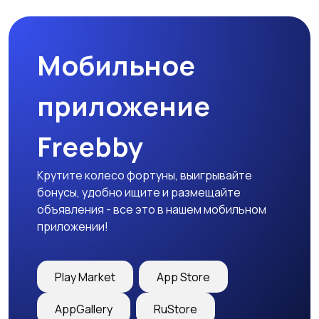
Мобильное
Медицина
Начало карьеры
приложение
Freebby
Образование и наука
Офисный персонал
Крутите колесо фортуны, выигрывайте
бонусы, удобно ищите и размещайте
объявления - все это в нашем мобильном
приложении!
Перевозки, склад,
Продажи
закупки
Play Market
App Store
AppGallery
RuStore