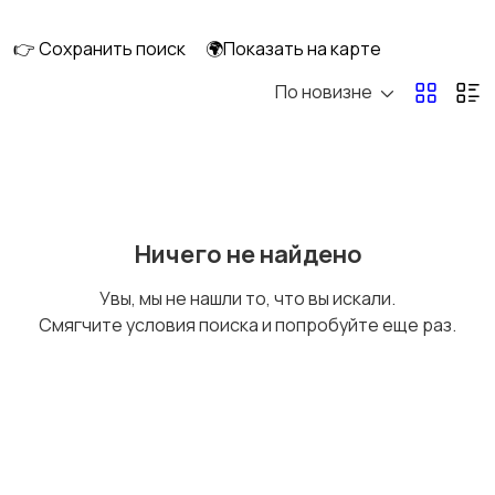
клининг
👉 Сохранить поиск
🌍Показать на карте
По новизне
Госслужба
Добыча сырья,
энергетика
Домашний персонал
Издательства и СМИ
Ничего не найдено
Увы, мы не нашли то, что вы искали.
Смягчите условия поиска и попробуйте еще раз.
Информационные
Искусство и
технологии
развлечения
Магазины
Маркетинг и реклама