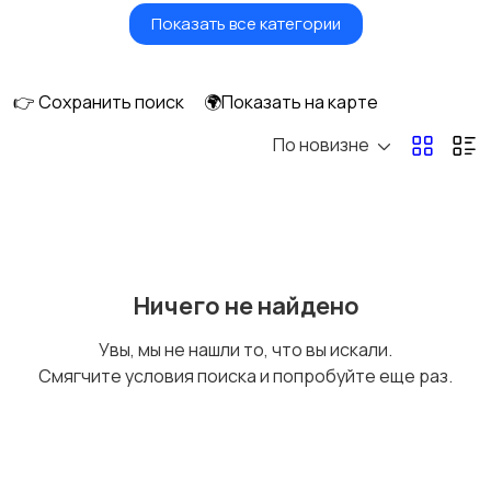
Показать все категории
Бытовые услуги и
Высший менеджмент
клининг
👉 Сохранить поиск
🌍Показать на карте
По новизне
Госслужба
Добыча сырья,
энергетика
Домашний персонал
Издательства и СМИ
Ничего не найдено
Увы, мы не нашли то, что вы искали.
Смягчите условия поиска и попробуйте еще раз.
Информационные
Искусство и
технологии
развлечения