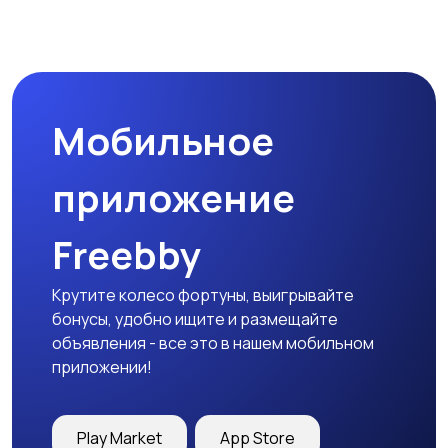
Магазины
Маркетинг и реклама
Мобильное
Медицина
Начало карьеры
приложение
Freebby
Образование и наука
Офисный персонал
Крутите колесо фортуны, выигрывайте
бонусы, удобно ищите и размещайте
объявления - все это в нашем мобильном
приложении!
Перевозки, склад,
Продажи
закупки
Play Market
App Store