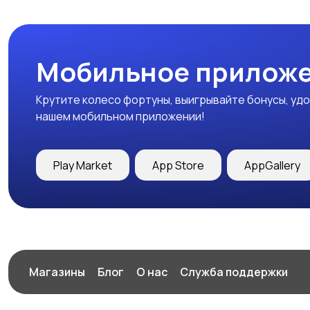
Мобильное приложе
Крутите колесо фортуны, выигрывайте бонусы, удо
нашем мобильном приложении!
Play Market
App Store
AppGallery
Магазины
Блог
О нас
Служба поддержки