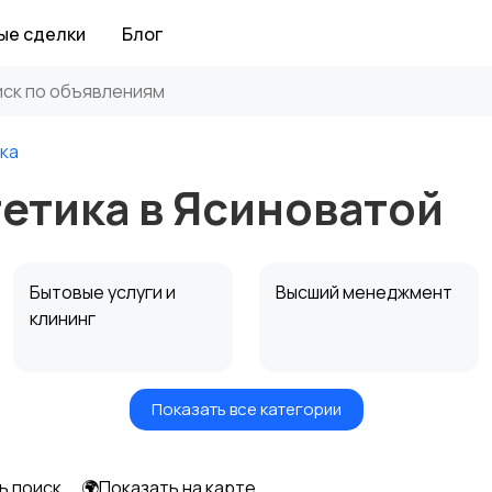
ые сделки
Блог
ка
етика в Ясиноватой
Бытовые услуги и
Высший менеджмент
клининг
Показать все категории
Информационные
Искусство и
технологии
развлечения
ь поиск
🌍Показать на карте