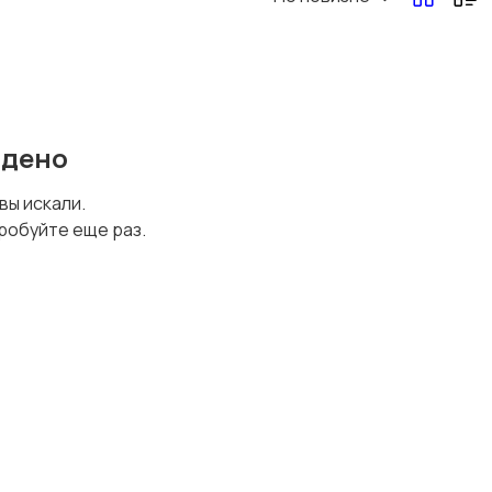
Перевозки, склад,
Продажи
закупки
йдено
Страхование
Строительство и
 вы искали.
ремонт
робуйте еще раз.
Финансы
Юриспруденция