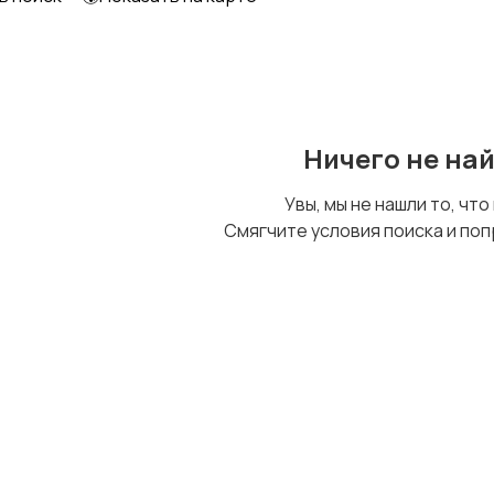
Образование и наука
Офисный персонал
Ничего не на
Сельское хозяйство
Спорт и красота
Увы, мы не нашли то, что
Смягчите условия поиска и поп
Управление
Удаленная работа
персоналом