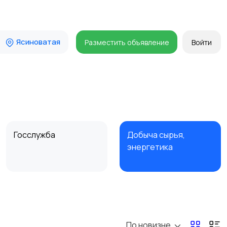
Ясиноватая
Разместить объявление
Войти
Госслужба
Добыча сырья,
энергетика
Магазины
Маркетинг и реклама
По новизне