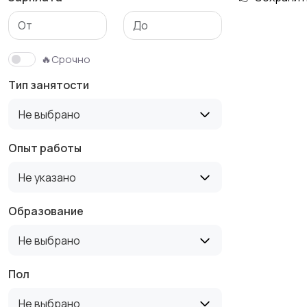
Медицина
Начало карьеры
🔥Срочно
Тип занятости
Производство
Рестораны и
Не выбрано
общепит
Опыт работы
Не указано
Туризм и гостиницы
Управление
недвижимостью
Образование
Не выбрано
Пол
Не выбрано