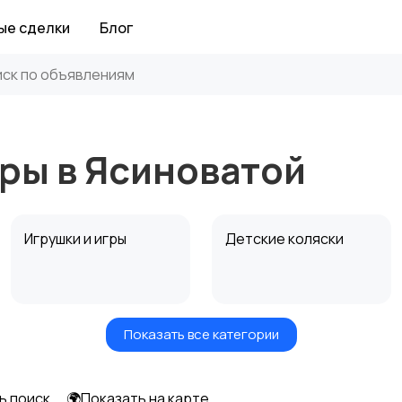
ые сделки
Блог
ры в Ясиноватой
Игрушки и игры
Детские коляски
Показать все категории
Радио- и видеоняни
Товары для мам
ь поиск
🌍Показать на карте