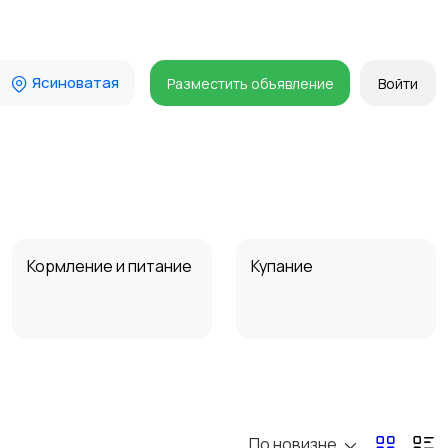
Ясиноватая
Разместить объявление
Войти
Кормление и питание
Купание
Товары для учебы
Прочие детские
товары
По новизне