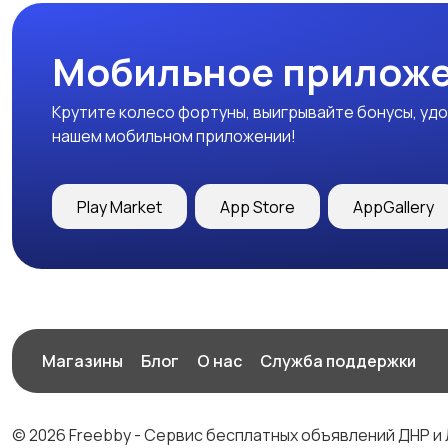
Мобильное приложе
Крутите колесо фортуны, выигрывайте бонусы, удо
нашем мобильном приложении!
Play Market
App Store
AppGallery
Магазины
Блог
О нас
Служба поддержки
© 2026 Freebby - Сервис бесплатных объявлений ДНР и