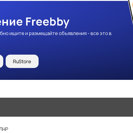
ние Freebby
бно ищите и размещайте объявления - все это в
RuStore
 ЛНР