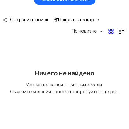
Мониторы
Клавиатуры и мыши
👉 Сохранить поиск
🌍Показать на карте
По новизне
Оргтехника и
Сетевое
расходники
оборудование
Мультимедиа
Накопители данных и
Ничего не найдено
картридеры
Увы, мы не нашли то, что вы искали.
Смягчите условия поиска и попробуйте еще раз.
Программное
Рули, джойстики,
обеспечение
геймпады