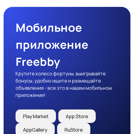
Мобильное
Медицина
Начало карьеры
приложение
Freebby
Образование и наука
Офисный персонал
Крутите колесо фортуны, выигрывайте
бонусы, удобно ищите и размещайте
объявления - все это в нашем мобильном
приложении!
Перевозки, склад,
Продажи
закупки
Play Market
App Store
AppGallery
RuStore