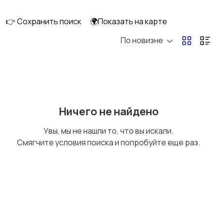
клининг
👉 Сохранить поиск
🌍Показать на карте
По новизне
Госслужба
Добыча сырья,
энергетика
Домашний персонал
Издательства и СМИ
Ничего не найдено
Увы, мы не нашли то, что вы искали.
Смягчите условия поиска и попробуйте еще раз.
Информационные
Искусство и
технологии
развлечения
Магазины
Маркетинг и реклама