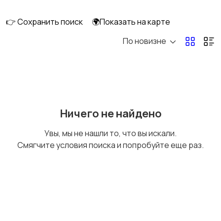
👉 Сохранить поиск
🌍Показать на карте
По новизне
Кормление и питание
Купание
Детская мебель
Подгузники и горшки
Ничего не найдено
Увы, мы не нашли то, что вы искали.
Смягчите условия поиска и попробуйте еще раз.
Радио- и видеоняни
Товары для мам
Товары для учебы
Прочие детские