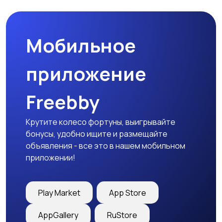
товары
Мобильное
Детская одежда
Детская обувь
приложение
Freebby
Детский транспорт
Крутите колесо фортуны, выигрывайте
бонусы, удобно ищите и размещайте
объявления - все это в нашем мобильном
приложении!
Play Market
App Store
AppGallery
RuStore