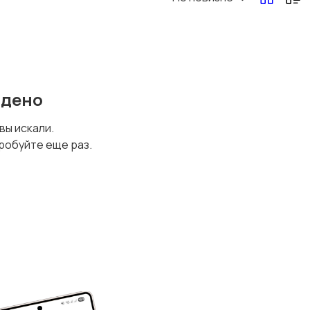
йдено
 вы искали.
робуйте еще раз.