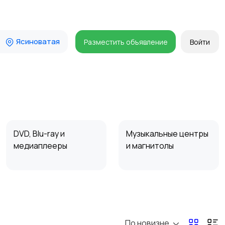
Ясиноватая
Разместить объявление
Войти
DVD, Blu-ray и
Музыкальные центры
медиаплееры
и магнитолы
Наушники
Микрофоны
По новизне