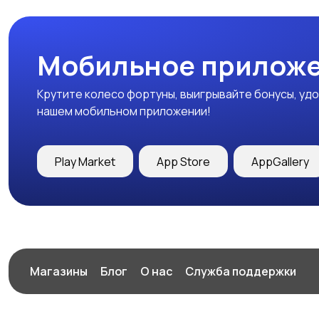
Мобильное приложе
Крутите колесо фортуны, выигрывайте бонусы, удо
нашем мобильном приложении!
Play Market
App Store
AppGallery
Магазины
Блог
О нас
Служба поддержки