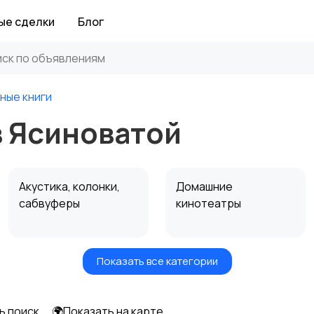
ые сделки
Блог
ные книги
в Ясиноватой
Акустика, колонки,
Домашние
сабвуферы
кинотеатры
Показать все категории
Спутниковое и
Аудиоусилители и
цифровое ТВ
ресиверы
ь поиск
🌍Показать на карте