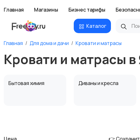
Главная
Магазины
Бизнес тарифы
Безопасн
Каталог
Главная
Для дома и дачи
Кровати и матрасы
Кровати и матрасы в
Бытовая химия
Диваны и кресла
Охрана и
Подставки и тумбы
сигнализации
Цена
👉 Сохранит