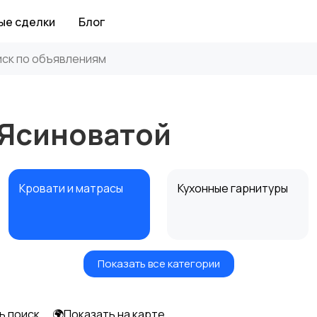
ые сделки
Блог
 Ясиноватой
Кровати и матрасы
Кухонные гарнитуры
Показать все категории
Посуда
Растения и семена
ь поиск
🌍Показать на карте