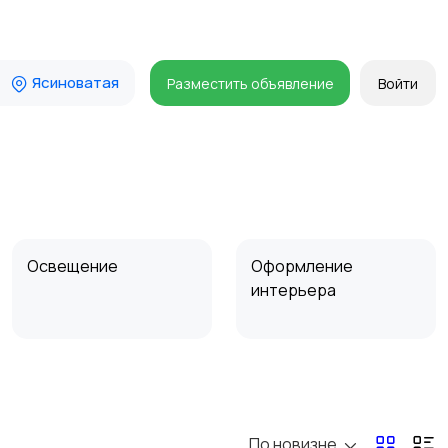
Ясиноватая
Разместить объявление
Войти
Освещение
Оформление
интерьера
Сад и огород
Садовая мебель
По новизне