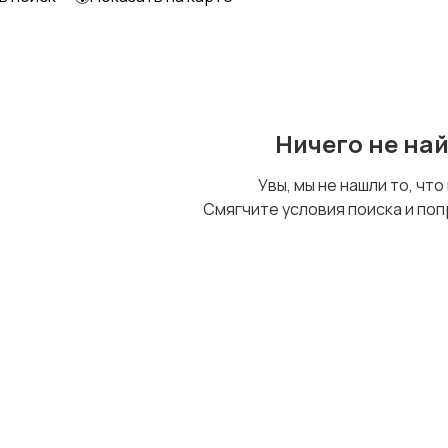
Шкафы и комоды
Другое
Ничего не на
Увы, мы не нашли то, что
Смягчите условия поиска и поп