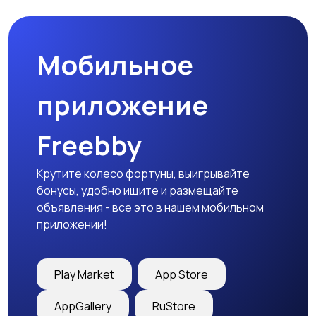
товары
Мобильное
Детская одежда
Детская обувь
приложение
Freebby
Детский транспорт
Крутите колесо фортуны, выигрывайте
бонусы, удобно ищите и размещайте
объявления - все это в нашем мобильном
приложении!
Play Market
App Store
AppGallery
RuStore