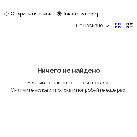
👉 Сохранить поиск
🌍Показать на карте
По новизне
Кормление и питание
Купание
Детская мебель
Подгузники и горшки
Ничего не найдено
Увы, мы не нашли то, что вы искали.
Смягчите условия поиска и попробуйте еще раз.
Радио- и видеоняни
Товары для мам
Товары для учебы
Прочие детские