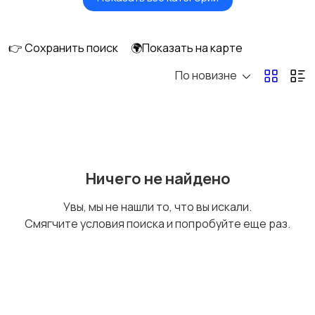
Умные часы и
Стационарные
браслеты
телефоны
👉 Сохранить поиск
🌍Показать на карте
По новизне
Рации и спутниковые
Запчасти
телефоны
Внешние
Аксессуары
Ничего не найдено
аккумуляторы
Увы, мы не нашли то, что вы искали.
Смягчите условия поиска и попробуйте еще раз.