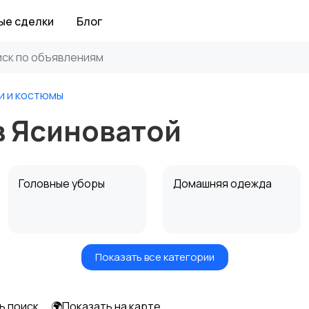
ые сделки
Блог
и и костюмы
в Ясиноватой
Головные уборы
Домашняя одежда
Показать все категории
Рубашки
Свитеры и толстовки
ь поиск
🌍Показать на карте