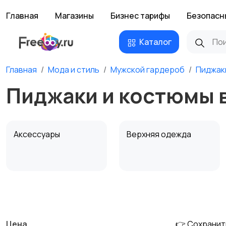
Главная
Магазины
Бизнес тарифы
Безопасн
Каталог
Главная
Мода и стиль
Мужской гардероб
Пиджак
Пиджаки и костюмы 
Аксессуары
Верхняя одежда
Обувь
Пиджаки и костюмы
Цена
👉 Сохранит