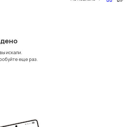
йдено
 вы искали.
робуйте еще раз.