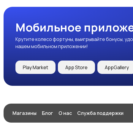
Мобильное приложе
Крутите колесо фортуны, выигрывайте бонусы, удо
нашем мобильном приложении!
Play Market
App Store
AppGallery
Магазины
Блог
О нас
Служба поддержки