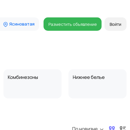
Ясиноватая
Разместить объявление
Войти
Комбинезоны
Нижнее белье
Спецодежда
Спортивная одежда
По новизне