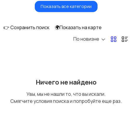
Показать все категории
Ролики и
Самокаты и
скейтбординг
гироскутеры
👉 Сохранить поиск
🌍Показать на карте
По новизне
Бильярд и боулинг
Водные виды спорта
Единоборства
Зимние виды спорта
Ничего не найдено
Увы, мы не нашли то, что вы искали.
Смягчите условия поиска и попробуйте еще раз.
Игры с мячом
Охота и рыбалка