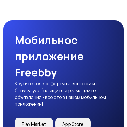
Туризм и отдых на
Теннис, бадминтон,
природе
дартс
Мобильное
Тренажеры и фитнес
Спортивное питание
приложение
Freebby
Другое
Крутите колесо фортуны, выигрывайте
бонусы, удобно ищите и размещайте
объявления - все это в нашем мобильном
приложении!
Play Market
App Store