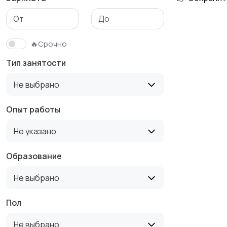
Медицина
Начало карьеры
🔥Срочно
Тип занятости
Производство
Рестораны и
Не выбрано
общепит
Опыт работы
Не указано
Туризм и гостиницы
Управление
недвижимостью
Образование
Не выбрано
Пол
Не выбрано