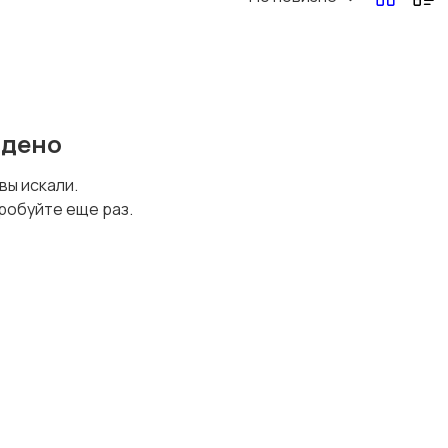
Перевозки, склад,
Продажи
закупки
йдено
Страхование
Строительство и
 вы искали.
ремонт
робуйте еще раз.
Финансы
Юриспруденция