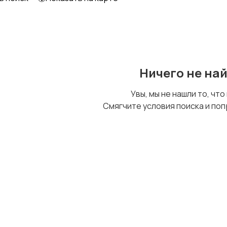
Образование и наука
Офисный персонал
Ничего не на
Сельское хозяйство
Спорт и красота
Увы, мы не нашли то, что
Смягчите условия поиска и поп
Управление
Удаленная работа
персоналом