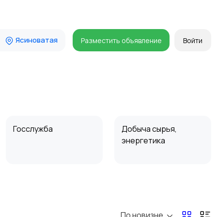
Ясиноватая
Разместить объявление
Войти
Госслужба
Добыча сырья,
энергетика
Магазины
Маркетинг и реклама
По новизне