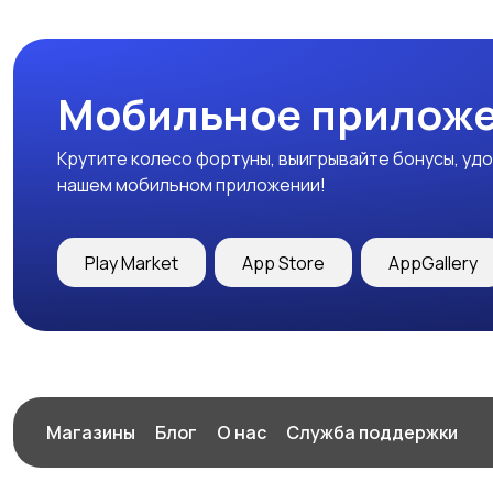
Мобильное приложе
Крутите колесо фортуны, выигрывайте бонусы, удо
нашем мобильном приложении!
Play Market
App Store
AppGallery
Магазины
Блог
О нас
Служба поддержки