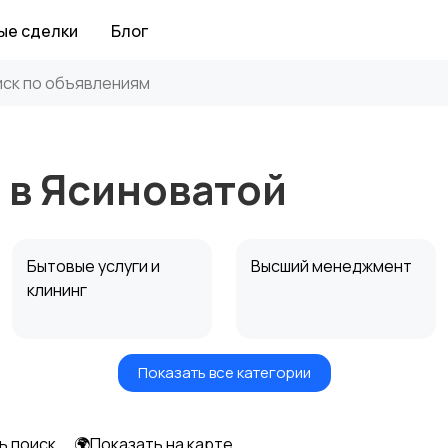
ые сделки
Блог
 в Ясиноватой
Бытовые услуги и
Высший менеджмент
клининг
Показать все категории
Информационные
Искусство и
технологии
развлечения
ь поиск
🌍Показать на карте