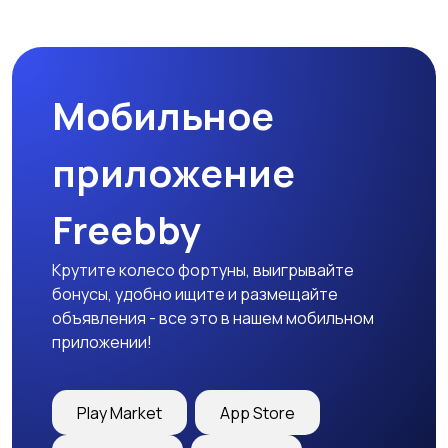
Пиджаки и костюмы
Платья и юбки
Мобильное
Трикотаж
Спортивная одежда
приложение
Freebby
Футболки и топы
Штаны и шорты
Крутите колесо фортуны, выигрывайте
бонусы, удобно ищите и размещайте
объявления - все это в нашем мобильном
приложении!
Другая женская
одежда
Play Market
App Store