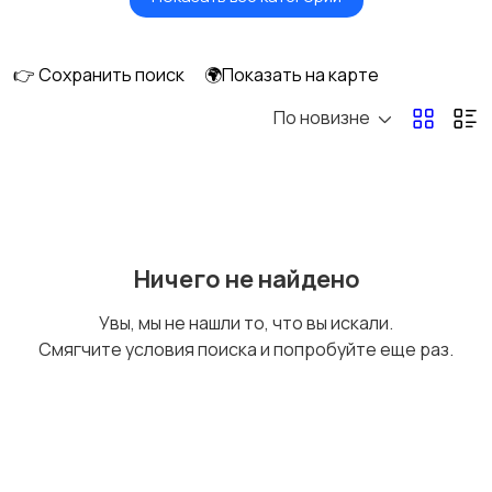
Будущим мамам
Верхняя одежда
👉 Сохранить поиск
🌍Показать на карте
По новизне
Головные уборы
Домашняя одежда
Комбинезоны
Купальники
Ничего не найдено
Увы, мы не нашли то, что вы искали.
Смягчите условия поиска и попробуйте еще раз.
Нижнее белье
Обувь