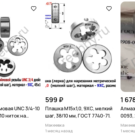
599 ₽
1 67
овая UNC 3/4-10
Плашка М15х1,0, 9ХС, мелкий
Алмаз
10 ниток на
шаг, 38/10 мм, ГОСТ 7740-71.
0093, 
мм.
зерн 1
Макеевка
Макеев
1 месяц назад
1 меся