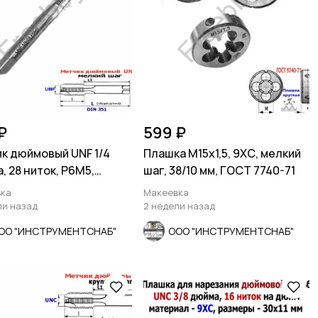
₽
599 ₽
к дюймовый UNF 1/4
Плашка М15х1,5, 9ХС, мелкий
, 28 ниток, Р6М5,
шаг, 38/10 мм, ГОСТ 7740-71
й шаг, 66/26 мм.
ка
Макеевка
ли назад
2 недели назад
ОО "ИНСТРУМЕНТСНАБ"
ООО "ИНСТРУМЕНТСНАБ"