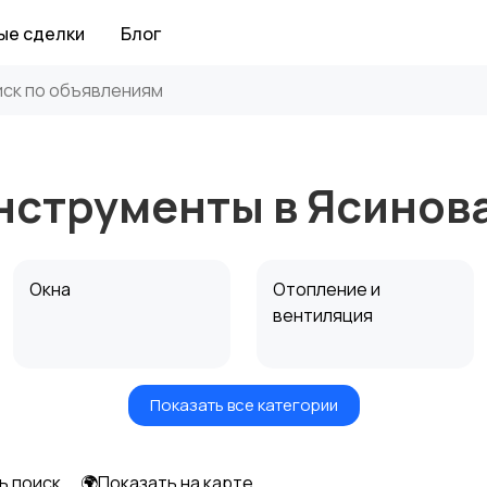
ые сделки
Блог
нструменты в Ясинов
Окна
Отопление и
вентиляция
Показать все категории
Электрика
Электроинструмент
ы
ь поиск
🌍Показать на карте