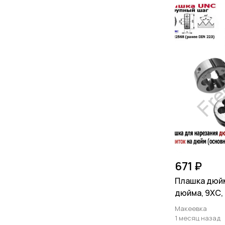
671 ₽
Плашка дюйм
дюйма, 9ХС, 
дюйм, 45/18 
Макеевка
1 месяц назад