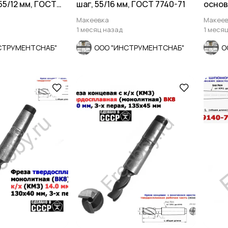
55/12 мм, ГОСТ
шаг, 55/16 мм, ГОСТ 7740-71
основ
Р.
7740-7
Макеевка
Макеев
1 месяц назад
1 меся
СТРУМЕНТСНАБ"
ООО "ИНСТРУМЕНТСНАБ"
О