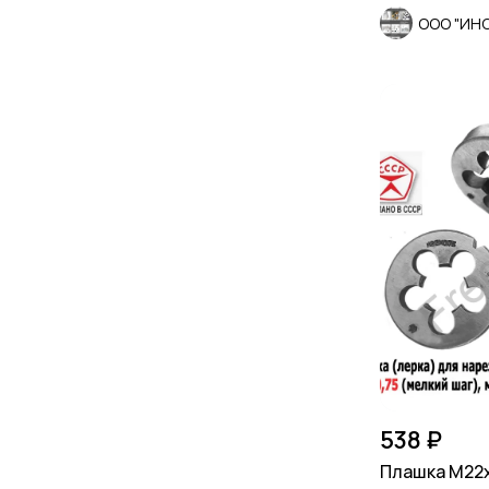
ООО "ИН
538 ₽
Плашка М22х