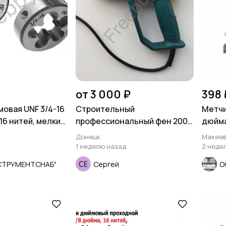
от 3 000 ₽
398 
овая UNF 3/4-16
Строительный
Метчи
16 нитей, мелкий
профессиональный фен 2000
дюйма
м
Вт.
мелки
Донецк
Макеев
1 неделю назад
2 неде
СТРУМЕНТСНАБ"
Сергей
О