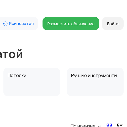
Ясиноватая
Разместить объявление
Войти
атой
Потолки
Ручные инструменты
Другое
Расходные
материалы и
оснастка
По новизне