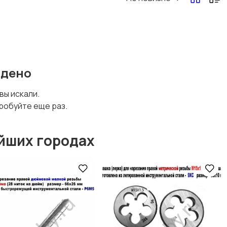
йдено
 вы искали.
робуйте еще раз.
йших городах