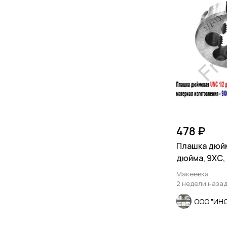
478 ₽
Плашка дюйм
дюйма, 9ХС, 
мм, DIN 223
Макеевка
2 недели наза
ООО "ИН