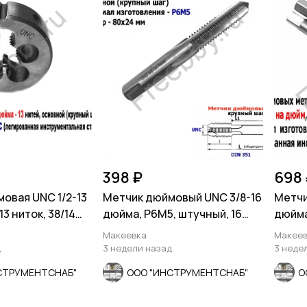
398 ₽
698 
овая UNC 1/2-13
Метчик дюймовый UNC 3/8-16
Метчи
13 ниток, 38/14
дюйма, Р6М5, штучный, 16
дюйма,
ниток 80/24 мм.
дюйм,
Макеевка
Макеев
д
3 недели назад
3 неде
СТРУМЕНТСНАБ"
ООО "ИНСТРУМЕНТСНАБ"
О