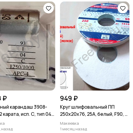
8 ₽
949 ₽
ный карандаш 3908-
Круг шлифовальный ПП
2 карата, исп. С, тип 04,
250х20х76, 25А, белый, F90, K-
250/1000.
L V, мелкое зерно.
ка
Макеевка
ц назад
1 месяц назад