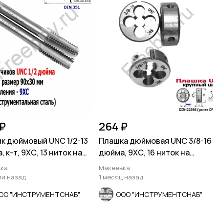
₽
264 ₽
к дюймовый UNC 1/2-13
Плашка дюймовая UNC 3/8-16
 к-т, 9ХС, 13 ниток на
дюйма, 9ХС, 16 ниток на
 90/30
дюйм, 30/11 мм.
ка
Макеевка
ли назад
1 месяц назад
ОО "ИНСТРУМЕНТСНАБ"
ООО "ИНСТРУМЕНТСНАБ"