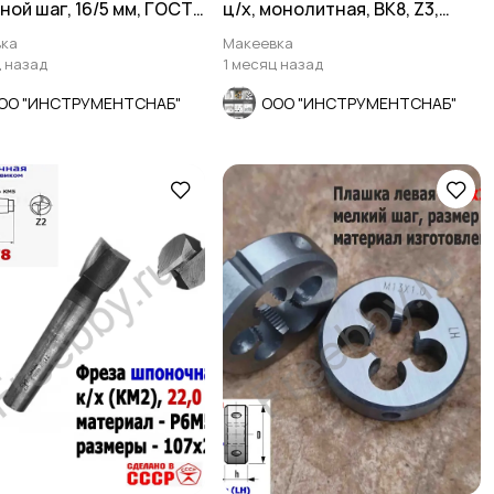
ной шаг, 16/5 мм, ГОСТ
ц/х, монолитная, ВК8, Z3,
1.
50/25 мм, СССР
ка
Макеевка
ц назад
1 месяц назад
ОО "ИНСТРУМЕНТСНАБ"
ООО "ИНСТРУМЕНТСНАБ"