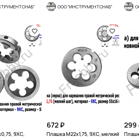
СТРУМЕНТСНАБ"
ООО "ИНСТРУМЕНТСНАБ"
О
672 ₽
299 
0,75, 9ХС,
Плашка М22х1,75, 9ХС, мелкий
Плашк