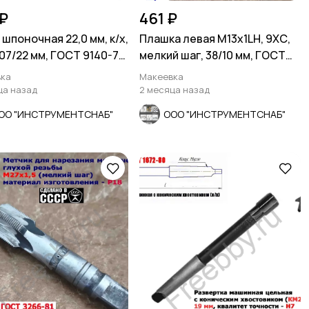
₽
461 ₽
 шпоночная 22,0 мм, к/х,
Плашка левая М13х1LH, 9ХС,
107/22 мм, ГОСТ 9140-78
мелкий шаг, 38/10 мм, ГОСТ
СССР
7740-71
ка
Макеевка
ца назад
2 месяца назад
ОО "ИНСТРУМЕНТСНАБ"
ООО "ИНСТРУМЕНТСНАБ"