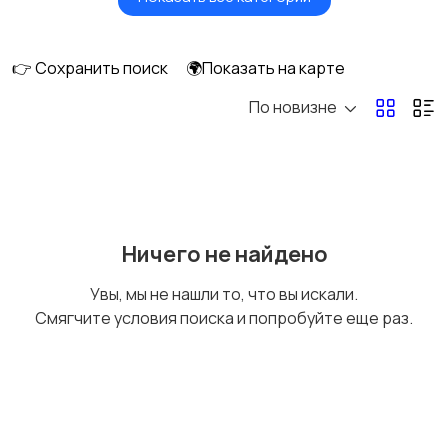
Умные часы и
Стационарные
браслеты
телефоны
👉 Сохранить поиск
🌍Показать на карте
По новизне
Рации и спутниковые
Запчасти
телефоны
Внешние
Аксессуары
Ничего не найдено
аккумуляторы
Увы, мы не нашли то, что вы искали.
Смягчите условия поиска и попробуйте еще раз.