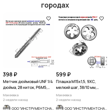
городах
Другое
Расходные
материалы и
оснастка
398 ₽
599 ₽
Метчик дюймовый UNF 1/4
Плашка М15х1,5, 9ХС,
дюйма, 28 ниток, Р6М5,
мелкий шаг, 38/10 мм,
мелкий шаг, 66/26 мм.
ГОСТ 7740-71
Макеевка
Макеевка
2 недели назад
2 недели назад
ООО "ИНСТРУМЕНТСНАБ"
ООО "ИНСТРУМЕНТСНАБ"