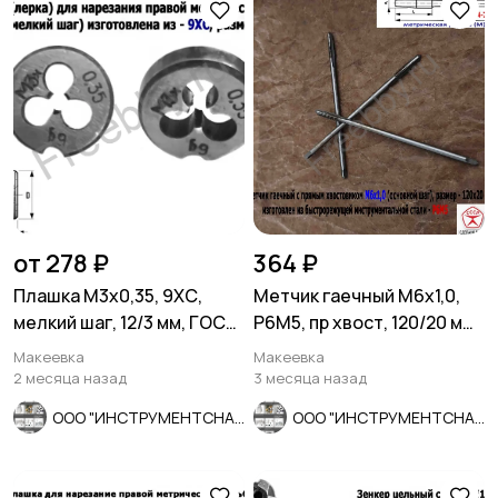
от 278 ₽
364 ₽
Плашка М3х0,35, 9ХС,
Метчик гаечный М6х1,0,
мелкий шаг, 12/3 мм, ГОСТ
Р6М5, пр хвост, 120/20 мм,
7740-71, сделано в СССР
осн шаг, 2640-0053,
Макеевка
Макеевка
СССР.
2 месяца назад
3 месяца назад
ООО "ИНСТРУМЕНТСНАБ"
ООО "ИНСТРУМЕНТСНАБ"