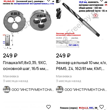
249 ₽
249 ₽
Плашка М1,8х0,35, 9ХС,
Зенкер цельный 10 мм, к/х,
основной шаг, 16/5 мм,
Р6М5, Z4, 162/81 мм, КМ1,
ГОСТ 7740-71.
2320-2556, СССР.
Макеевка
Макеевка
3 месяца назад
3 месяца назад
ООО "ИНСТРУМЕНТСНАБ"
ООО "ИНСТРУМЕНТСНАБ"