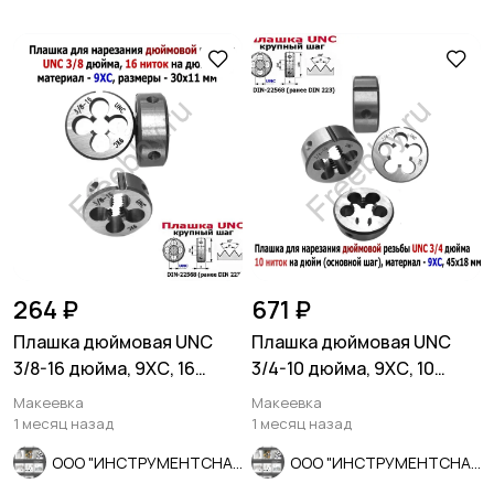
264 ₽
671 ₽
Плашка дюймовая UNC
Плашка дюймовая UNC
3/8-16 дюйма, 9ХС, 16
3/4-10 дюйма, 9ХС, 10
ниток на дюйм, 30/11 мм.
ниток на дюйм, 45/18 мм.
Макеевка
Макеевка
1 месяц назад
1 месяц назад
ООО "ИНСТРУМЕНТСНАБ"
ООО "ИНСТРУМЕНТСНАБ"