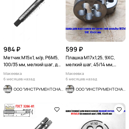
984 ₽
599 ₽
Метчик М15х1, м/р, Р6М5,
Плашка М17х1,25, 9ХС,
100/35 мм, мелкий шаг, для
мелкий шаг, 45/14 мм,
скв и глух резьбы.
ГОСТ 7740-71.
Макеевка
Макеевка
6 месяцев назад
6 месяцев назад
ООО "ИНСТРУМЕНТСНАБ"
ООО "ИНСТРУМЕНТСНАБ"