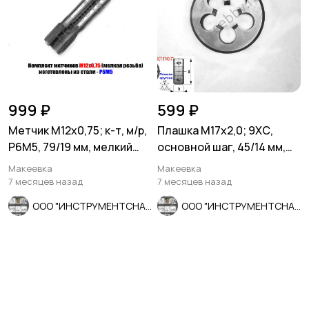
999 ₽
599 ₽
Метчик М12х0,75; к-т, м/р,
Плашка М17х2,0; 9ХС,
Р6М5, 79/19 мм, мелкий
основной шаг, 45/14 мм,
шаг, шлиф, СССР.
ГОСТ 7740-71.
Макеевка
Макеевка
7 месяцев назад
7 месяцев назад
ООО "ИНСТРУМЕНТСНАБ"
ООО "ИНСТРУМЕНТСНАБ"