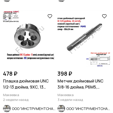
478 ₽
398 ₽
Плашка дюймовая UNC
Метчик дюймовый UNC
1/2-13 дюйма, 9ХС, 13
3/8-16 дюйма, Р6М5,
ниток, 38/14 мм, DIN 223
штучный, 16 ниток 80/24
Макеевка
Макеевка
мм.
2 недели назад
3 недели назад
ООО "ИНСТРУМЕНТСНАБ"
ООО "ИНСТРУМЕНТСНАБ"