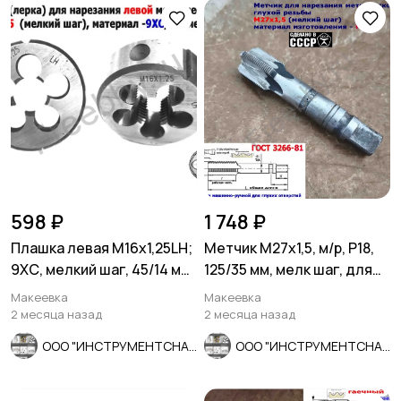
598 ₽
1 748 ₽
Плашка левая М16х1,25LH;
Метчик М27х1,5, м/р, Р18,
9ХС, мелкий шаг, 45/14 мм,
125/35 мм, мелк шаг, для
ГОСТ 7740-71.
скв и гл резьбы, СССР
Макеевка
Макеевка
2 месяца назад
2 месяца назад
ООО "ИНСТРУМЕНТСНАБ"
ООО "ИНСТРУМЕНТСНАБ"