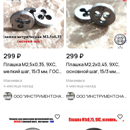
299 ₽
299 ₽
Плашка М2,5х0,35, 9ХС,
Плашка М2,2х0,45, 9ХС,
мелкий шаг, 15/3 мм, ГОСТ
основной шаг, 15/3 мм,
7740-71, СССР.
ГОСТ 7740-71, СССР.
Макеевка
Макеевка
4 месяца назад
4 месяца назад
ООО "ИНСТРУМЕНТСНАБ"
ООО "ИНСТРУМЕНТСНАБ"