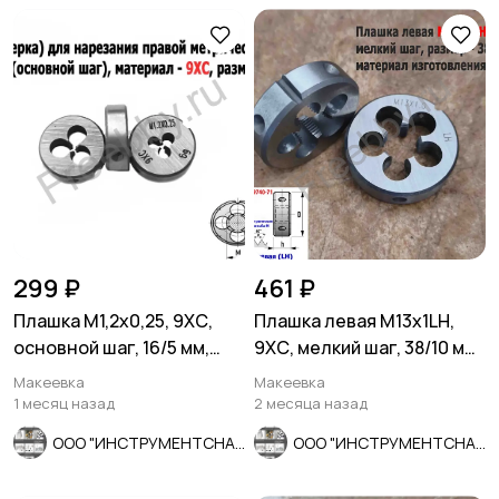
299 ₽
461 ₽
Плашка М1,2х0,25, 9ХС,
Плашка левая М13х1LH,
основной шаг, 16/5 мм,
9ХС, мелкий шаг, 38/10 мм,
ГОСТ 7740-71.
ГОСТ 7740-71
Макеевка
Макеевка
1 месяц назад
2 месяца назад
ООО "ИНСТРУМЕНТСНАБ"
ООО "ИНСТРУМЕНТСНАБ"