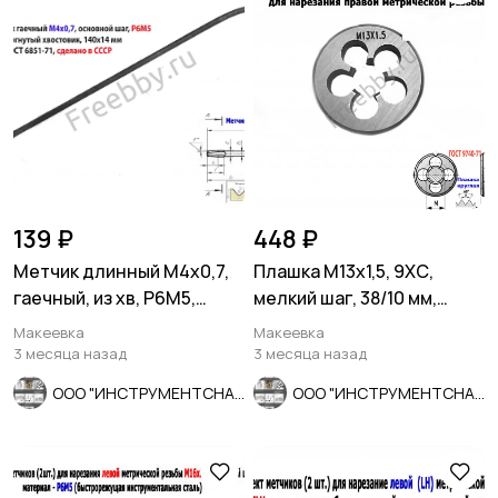
139 ₽
448 ₽
Метчик длинный М4х0,7,
Плашка М13х1,5, 9ХС,
гаечный, из хв, Р6М5,
мелкий шаг, 38/10 мм,
140/14 мм, СССР.
ГОСТ 7740-71.
Макеевка
Макеевка
3 месяца назад
3 месяца назад
ООО "ИНСТРУМЕНТСНАБ"
ООО "ИНСТРУМЕНТСНАБ"