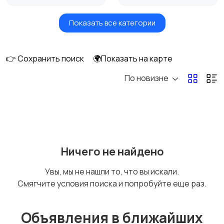
Показать все категории
Окна
Отопление и
вентиляция
👉 Сохранить поиск
🌍Показать на карте
По новизне
Потолки
Ручные инструменты
Сантехника и
Стройматериалы
Ничего не найдено
водоснабжение
Увы, мы не нашли то, что вы искали.
Смягчите условия поиска и попробуйте еще раз.
Электрика
Электроинструмент
ы
Объявления в ближайших