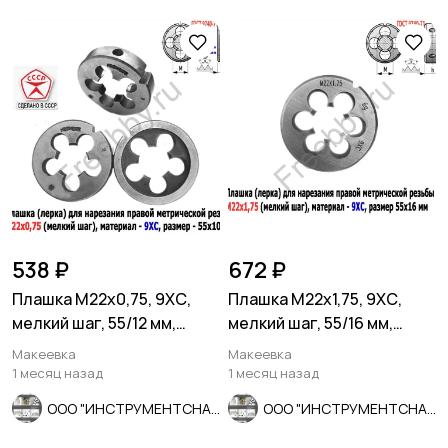
538 ₽
672 ₽
Плашка М22х0,75, 9ХС,
Плашка М22х1,75, 9ХС,
мелкий шаг, 55/12 мм,
мелкий шаг, 55/16 мм,
ГОСТ 7740-71, СССР.
ГОСТ 7740-71
Макеевка
Макеевка
1 месяц назад
1 месяц назад
ООО "ИНСТРУМЕНТСНАБ"
ООО "ИНСТРУМЕНТСНАБ"