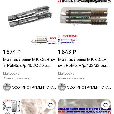
1 574 ₽
1 643 ₽
Метчик левый М16х2LH; к-
Метчик левый М16х1,5LH;
т, Р6М5, м/р, 102/32 мм,
к-т, Р6М5, м/р, 102/32 мм,
основной шаг.
мелкий шаг.
Макеевка
Макеевка
3 месяца назад
4 месяца назад
ООО "ИНСТРУМЕНТСНАБ"
ООО "ИНСТРУМЕНТСНАБ"