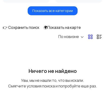
Показать все категории
Игры для приставок и
Книги и журналы
ПК
👉 Сохранить поиск
🌍Показать на карте
По новизне
Коллекционирование
Материалы для
творчества
Музыкальные
Настольные игры
Ничего не найдено
инструменты
Увы, мы не нашли то, что вы искали.
Смягчите условия поиска и попробуйте еще раз.
Другое