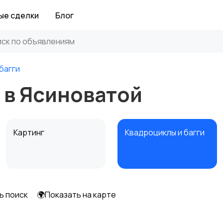
ые сделки
Блог
багги
 в Ясиноватой
Картинг
Квадроциклы и багги
ь поиск
🌍Показать на карте