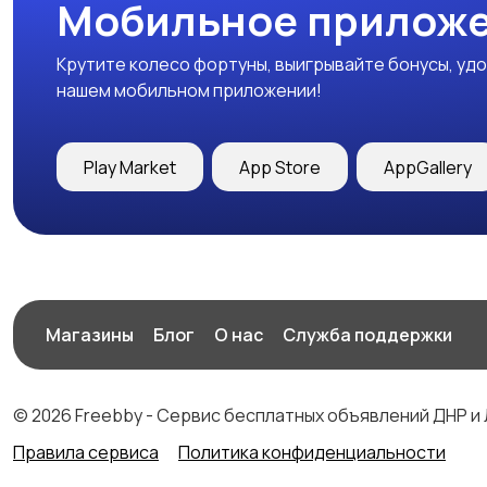
Мобильное приложе
Крутите колесо фортуны, выигрывайте бонусы, удо
нашем мобильном приложении!
Play Market
App Store
AppGallery
Магазины
Блог
О нас
Служба поддержки
© 2026 Freebby - Сервис бесплатных объявлений ДНР и
Правила сервиса
Политика конфиденциальности