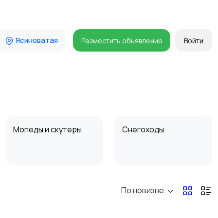
Ясиноватая
Разместить объявление
Войти
Мопеды и скутеры
Снегоходы
По новизне