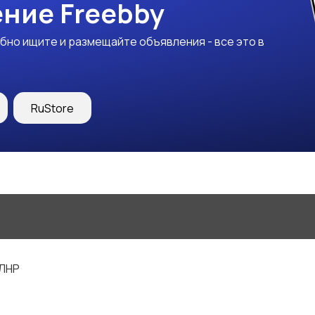
ние Freebby
бно ищите и размещайте объявления - все это в
RuStore
 ЛНР