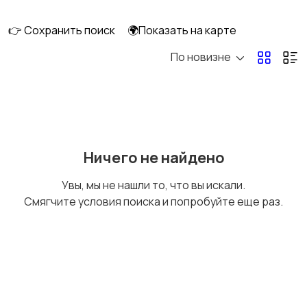
👉 Сохранить поиск
🌍Показать на карте
По новизне
Уход за волосами
Уход за кожей
Тату и татуаж
Солярии и загар
Ничего не найдено
Увы, мы не нашли то, что вы искали.
Смягчите условия поиска и попробуйте еще раз.
Средства для
Другое
гигиены