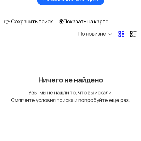
Окна
Отопление и
вентиляция
👉 Сохранить поиск
🌍Показать на карте
По новизне
Потолки
Ручные инструменты
Сантехника и
Стройматериалы
Ничего не найдено
водоснабжение
Увы, мы не нашли то, что вы искали.
Смягчите условия поиска и попробуйте еще раз.
Электрика
Электроинструмент
ы