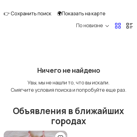
👉 Сохранить поиск
🌍Показать на карте
По новизне
Кормление и питание
Купание
Детская мебель
Подгузники и горшки
Ничего не найдено
Увы, мы не нашли то, что вы искали.
Смягчите условия поиска и попробуйте еще раз.
Радио- и видеоняни
Товары для мам
Объявления в ближайших
городах
Товары для учебы
Прочие детские