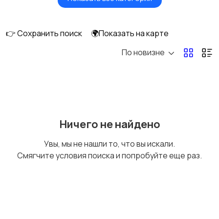
Вентиляторы
Обогреватели
👉 Сохранить поиск
🌍Показать на карте
По новизне
Газовые и
Кондиционеры и
электрические котлы
сплит-системы
Водонагреватели
Ничего не найдено
Увы, мы не нашли то, что вы искали.
Смягчите условия поиска и попробуйте еще раз.