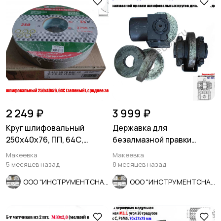
2 249 ₽
3 999 ₽
Круг шлифовальный
Державка для
250х40х76, ПП, 64С,
безалмазной правки
зеленый, K7 V35, среднее
шлифовальных кругов
Макеевка
Макеевка
зерно.
ДО-75 с кругом.
5 месяцев назад
8 месяцев назад
ООО "ИНСТРУМЕНТСНАБ"
ООО "ИНСТРУМЕНТСНАБ"