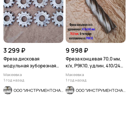
3 299 ₽
9 998 ₽
Фреза дисковая
Фреза концевая 70,0 мм,
модульная зуборезная
к/х, Р9К10, удлин, 410/240
М0,8; Р6М5, 20°, Z12, к-т 8
мм, Z6, КМ5, СССР.
Макеевка
Макеевка
шт
1 год назад
1 год назад
ООО "ИНСТРУМЕНТСНАБ"
ООО "ИНСТРУМЕНТСНАБ"