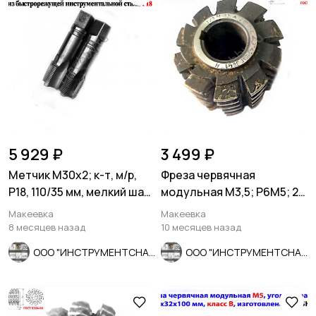
5 929 ₽
3 499 ₽
Метчик М30х2; к-т, м/р,
Фреза червячная
Р18, 110/35 мм, мелкий шаг,
модульная М3,5; Р6М5; 20
шлиф, в/зав, СССР
гр, класс С, 3°4'; 70х27х75.
Макеевка
Макеевка
8 месяцев назад
10 месяцев назад
ООО "ИНСТРУМЕНТСНАБ"
ООО "ИНСТРУМЕНТСНАБ"