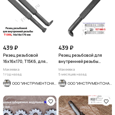
439 ₽
439 ₽
Резец резьбовой
Резец резьбовой для
16х16х170, Т15К6, для
внутренней резьбы
внутренней резьбы, 2662-
16х16х170, Т5К10, 2662-
Макеевка
Макеевка
0005.
0005,.
1 год назад
5 месяцев назад
ООО "ИНСТРУМЕНТСНАБ"
ООО "ИНСТРУМЕНТСНАБ"