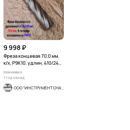
9 998 ₽
Фреза концевая 70,0 мм,
к/х, Р9К10, удлин, 410/240
мм, Z6, КМ5, СССР.
Макеевка
1 год назад
ООО "ИНСТРУМЕНТСНАБ"