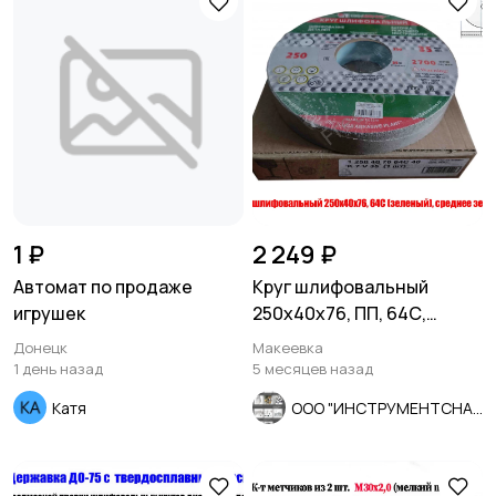
1 ₽
2 249 ₽
Автомат по продаже
Круг шлифовальный
игрушек
250х40х76, ПП, 64С,
зеленый, K7 V35, среднее
Донецк
Макеевка
зерно.
1 день назад
5 месяцев назад
Катя
ООО "ИНСТРУМЕНТСНАБ"