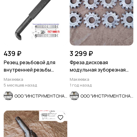
439 ₽
3 299 ₽
Резец резьбовой для
Фреза дисковая
внутренней резьбы
модульная зуборезная
16х16х170, Т5К10, 2662-
М0,8; Р6М5, 20°, Z12, к-т 8
Макеевка
Макеевка
0005,.
шт
5 месяцев назад
1 год назад
ООО "ИНСТРУМЕНТСНАБ"
ООО "ИНСТРУМЕНТСНАБ"