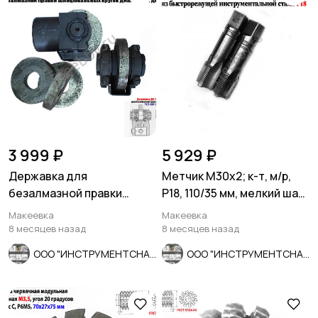
3 999 ₽
5 929 ₽
Державка для
Метчик М30х2; к-т, м/р,
безалмазной правки
Р18, 110/35 мм, мелкий шаг,
шлифовальных кругов
шлиф, в/зав, СССР
Макеевка
Макеевка
ДО-75 с кругом.
8 месяцев назад
8 месяцев назад
ООО "ИНСТРУМЕНТСНАБ"
ООО "ИНСТРУМЕНТСНАБ"